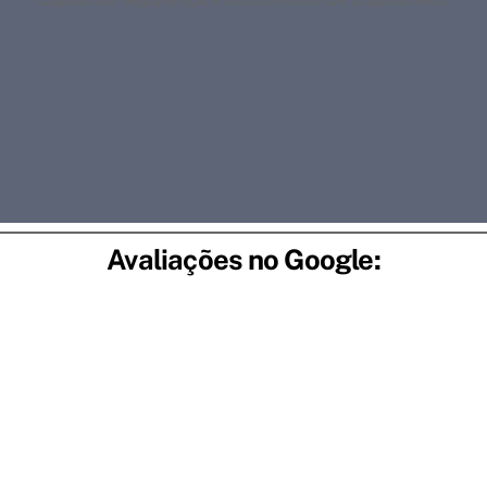
Avaliações no Google: