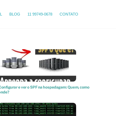
Search
L
BLOG
11 99749-0678
CONTATO
Configurar e ver o SPF na hospedagem: Quem, como
onde?