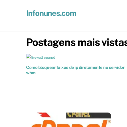
Skip
to
Infonunes.com
content
Suporte técnico e Hospedagem de Sites e E-mails
Postagens mais vista
Como bloquear faixas de ip diretamente no servidor
whm