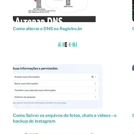
Como alterar o DNS no Registro.br
«
‹
2
3
4
5
›
»
Como Salvar os arquivos de fotos, chats e vídeos – o
backup do instagram