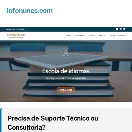
Skip
Men
Infonunes.com
to
Suporte técnico e Hospedagem de Sites e E-mails
content
Precisa de Suporte Técnico ou
Consultoria?