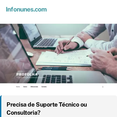
Skip
Men
Infonunes.com
to
Suporte técnico e Hospedagem de Sites e E-mails
content
Precisa de Suporte Técnico ou
Consultoria?