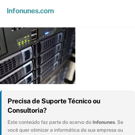
Skip
Men
Infonunes.com
to
Suporte técnico e Hospedagem de Sites e E-mails
content
Precisa de Suporte Técnico ou
Consultoria?
Este conteúdo faz parte do acervo do
Infonunes
. Se
você quer otimizar a informática da sua empresa ou