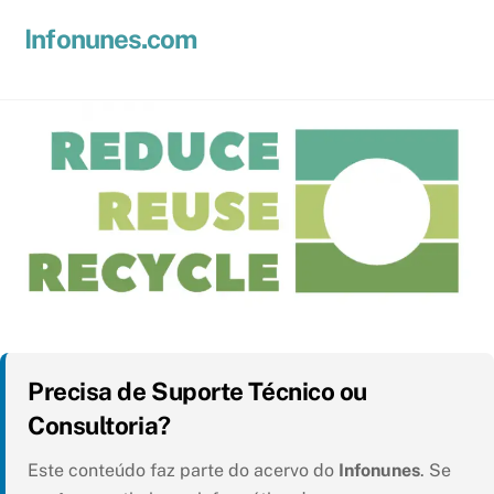
Skip
Men
Infonunes.com
to
Suporte técnico e Hospedagem de Sites e E-mails
content
Precisa de Suporte Técnico ou
Consultoria?
Este conteúdo faz parte do acervo do
Infonunes
. Se