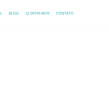
Search
L
BLOG
11 99749-0678
CONTATO