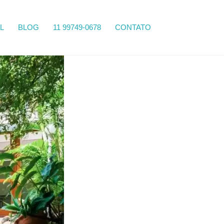
Search
L
BLOG
11 99749-0678
CONTATO