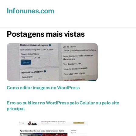
Skip
Men
Infonunes.com
to
Suporte técnico e Hospedagem de Sites e E-mails
content
Postagens mais vistas
Como editar imagens no WordPress
Erro ao publicar no WordPress pelo Celular ou pelo site
principal