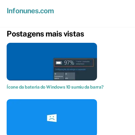
Skip
Men
Infonunes.com
to
Suporte técnico e Hospedagem de Sites e E-mails
content
Postagens mais vistas
Ícone da bateria do Windows 10 sumiu da barra?