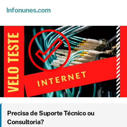
Skip
Men
Infonunes.com
to
Suporte técnico e Hospedagem de Sites e E-mails
content
Precisa de Suporte Técnico ou
Consultoria?