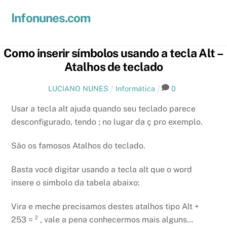
Skip
Men
Infonunes.com
to
Suporte técnico e Hospedagem de Sites e E-mails
content
Como inserir símbolos usando a tecla Alt –
Atalhos de teclado
LUCIANO NUNES
Informática
0
Usar a tecla alt ajuda quando seu teclado parece
desconfigurado, tendo ; no lugar da ç pro exemplo.
São os famosos Atalhos do teclado.
Basta você digitar usando a tecla alt que o word
insere o simbolo da tabela abaixo:
Vira e meche precisamos destes atalhos tipo Alt +
253 = ² , vale a pena conhecermos mais alguns…