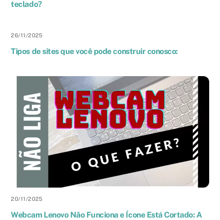
teclado?
26
/
11
/
2025
Tipos de sites que você pode construir conosco:
20
/
11
/
2025
Webcam Lenovo Não Funciona e Ícone Está Cortado: A