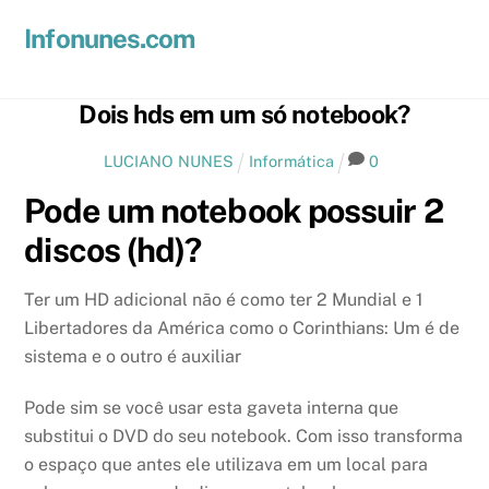
Skip
Men
Infonunes.com
to
Suporte técnico e Hospedagem de Sites e E-mails
content
Dois hds em um só notebook?
LUCIANO NUNES
Informática
0
Pode um notebook possuir 2
discos (hd)?
Ter um HD adicional não é como ter 2 Mundial e 1
Libertadores da América como o Corinthians: Um é de
sistema e o outro é auxiliar
Pode sim se você usar esta gaveta interna que
substitui o DVD do seu notebook. Com isso transforma
o espaço que antes ele utilizava em um local para