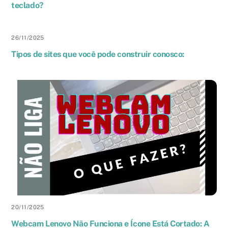
teclado?
26
/
11
/
2025
Tipos de sites que você pode construir conosco:
20
/
11
/
2025
Webcam Lenovo Não Funciona e Ícone Está Cortado: A