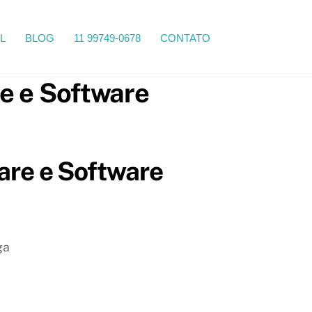
Search
L
BLOG
11 99749-0678
CONTATO
re e Software
are e Software
ga