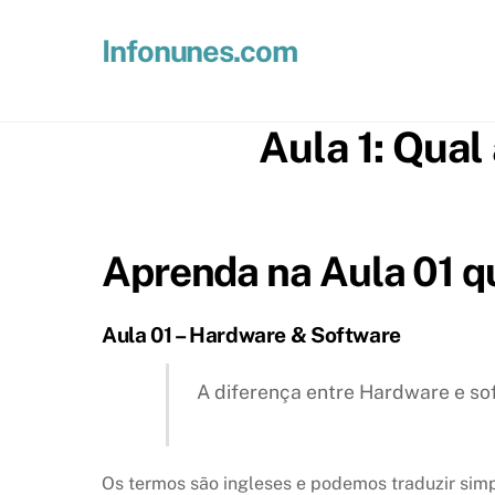
Skip
to
Infonunes.com
content
Suporte técnico e Hospedagem de Sites e E-mails
Aula 1: Qual
Aprenda na Aula 01 q
Aula 01 – Hardware & Software
A diferença entre Hardware e sof
Os termos são ingleses e podemos traduzir si