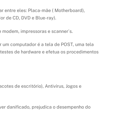
r entre eles: Placa-mãe ( Motherboard),
dor de CD, DVD e Blue-ray).
e modem, impressoras e scanner´s.
gar um computador é a tela de POST, uma tela
 testes de hardware e efetua os procedimentos
otes de escritório), Antivírus, Jogos e
er danificado, prejudica o desempenho do