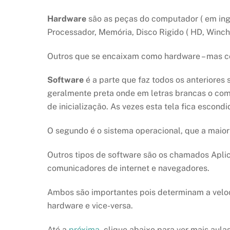
Hardware
são as peças do computador ( em ingl
Processador, Memória, Disco Rigido ( HD, Winche
Outros que se encaixam como hardware – mas co
Software
é a parte que faz todos os anteriores
geralmente preta onde em letras brancas o com
de inicialização. As vezes esta tela fica escond
O segundo é o sistema operacional, que a maio
Outros tipos de software são os chamados Aplicat
comunicadores de internet e navegadores.
Ambos são importantes pois determinam a velo
hardware e vice-versa.
Até a
próxima
, clique abaixo para ver mais aula