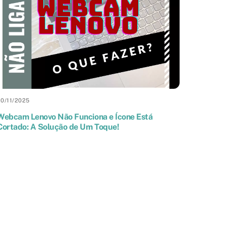
20
/
11
/
2025
Webcam Lenovo Não Funciona e Ícone Está
Cortado: A Solução de Um Toque!