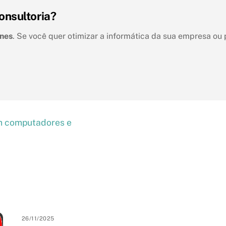
onsultoria?
unes
. Se você quer otimizar a informática da sua empresa ou
m computadores e
26
/
11
/
2025