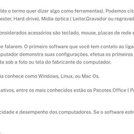
ês o termo quer dizer algo como ferramentas). Podemos cita
ster, Hard-drive), Midia óptica ( Leitor,Gravador ou regrava
nsiderados acessórios são teclado, mouse, placas de rede 
 se falarem. O primeiro software que você tem contato ao li
putador demonstra suas configurações, efetua os primeiros
ida sob a foto ou tela do fabricante do computador.
ria conhece como Windows, Linux, ou Mac Os.
ivos, entre os mais conhecidos estão os Pacotes Office ( Pac
cidade e desempenho dos computadores. Se o software estiv
s