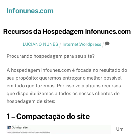
Skip
Men
Infonunes.com
to
Suporte técnico e Hospedagem de Sites e E-mails
content
Recursos da Hospedagem Infonunes.com
LUCIANO NUNES
Internet
,
Wordpress
Procurando hospedagem para seu site?
A hospedagem infounes.com é focada no resultado do
seu propósito: queremos entregar o melhor possível
em tudo que fazemos, Por isso veja alguns recursos
que disponibilizamos a todos os nossos clientes de
hospedagem de sites:
1 – Compactação do site
Um