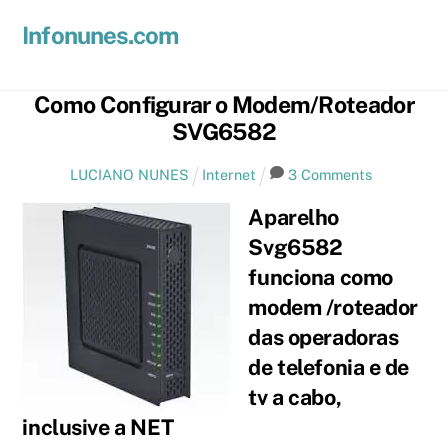
Skip
Men
Infonunes.com
to
Suporte técnico e Hospedagem de Sites e E-mails
content
Como Configurar o Modem/Roteador
SVG6582
LUCIANO NUNES
Internet
3 Comments
Aparelho
Svg6582
funciona como
modem /roteador
das operadoras
de telefonia e de
tv a cabo,
inclusive a NET