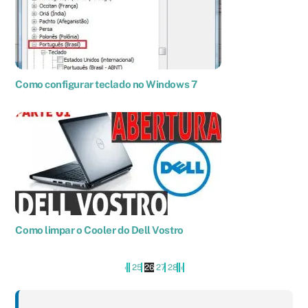
Como configurar teclado no Windows 7
Como limpar o Cooler do Dell Vostro
«
‹
25
26
27
28
›
»