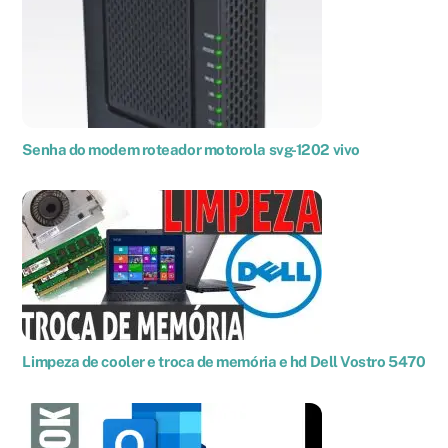
Senha do modem roteador motorola svg-1202 vivo
Limpeza de cooler e troca de memória e hd Dell Vostro 5470