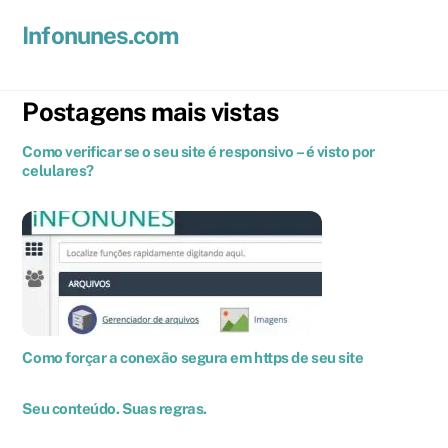
Skip
Men
Infonunes.com
to
Suporte técnico e Hospedagem de Sites e E-mails
content
Postagens mais vistas
Como verificar se o seu site é responsivo – é visto por
celulares?
Como forçar a conexão segura em https de seu site
Seu conteúdo. Suas regras.