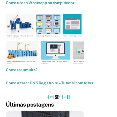
Como usar o Whatsapp no computador
Como ter um site?
Como alterar DNS Registro.br – Tutorial com fotos
«
‹
25
26
27
28
›
»
Últimas postagens