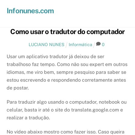
Skip
Men
Infonunes.com
to
Suporte técnico e Hospedagem de Sites e E-mails
content
Como usar o tradutor do computador
LUCIANO NUNES
Informática
0
Usar um aplicativo tradutor já deixou de ser
trabalhoso faz tempo. Como não sou expert em outros
idiomas, me viro bem, sempre pesquiso para saber se
estou escrevendo e respondendo corretamente antes
de postar.
Para traduzir algo usando o computador, notebook ou
celular, basta ir até o site do translate.google.com e
realizar a tradução.
No vídeo abaixo mostro como fazer isso. Caso queira