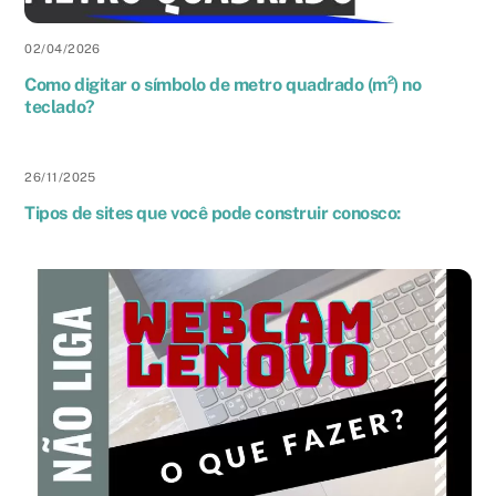
02
/
04
/
2026
Como digitar o símbolo de metro quadrado (m²) no
teclado?
26
/
11
/
2025
Tipos de sites que você pode construir conosco: