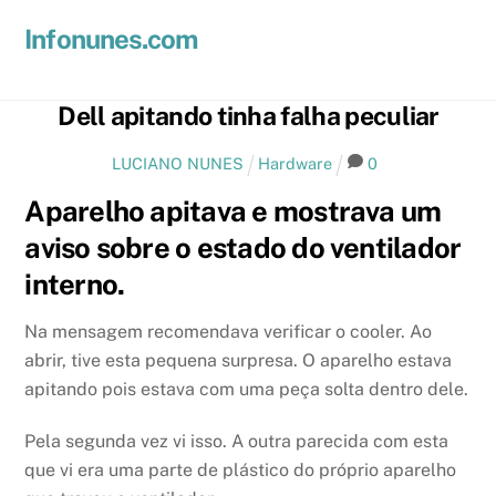
Skip
Men
Infonunes.com
to
Suporte técnico e Hospedagem de Sites e E-mails
content
Dell apitando tinha falha peculiar
LUCIANO NUNES
Hardware
0
Aparelho apitava e mostrava um
aviso sobre o estado do ventilador
interno.
Na mensagem recomendava verificar o cooler. Ao
abrir, tive esta pequena surpresa. O aparelho estava
apitando pois estava com uma peça solta dentro dele.
Pela segunda vez vi isso. A outra parecida com esta
que vi era uma parte de plástico do próprio aparelho