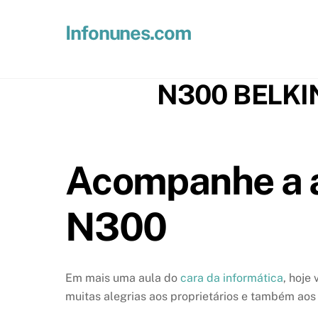
Skip
to
Infonunes.com
content
Suporte técnico e Hospedagem de Sites e E-mails
N300 BELKIN 
Acompanhe a a
N300
Em mais uma aula do
cara da informática
, hoje
muitas alegrias aos proprietários e também aos