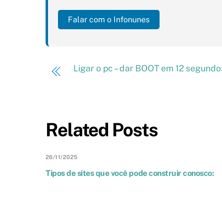
Falar com o Infonunes
Ligar o pc – dar BOOT em 12 segund
Related Posts
26
/
11
/
2025
Tipos de sites que você pode construir conosco: