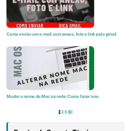
Como enviar um e-mail com anexo, foto e link pelo gmail
Mudar o nome do Mac na rede: Como fazer isso
1
2
3
4
›
»