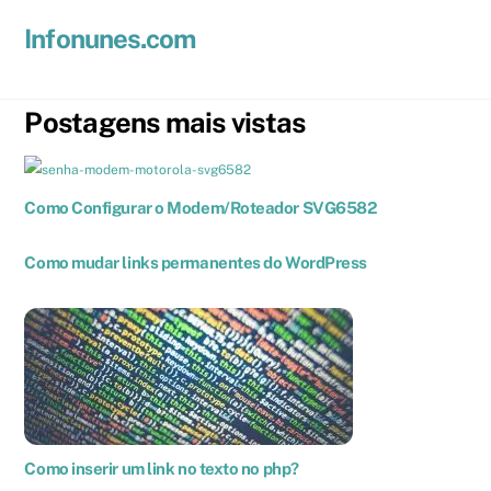
Skip
Men
Infonunes.com
to
Suporte técnico e Hospedagem de Sites e E-mails
content
Postagens mais vistas
Como Configurar o Modem/Roteador SVG6582
Como mudar links permanentes do WordPress
Como inserir um link no texto no php?