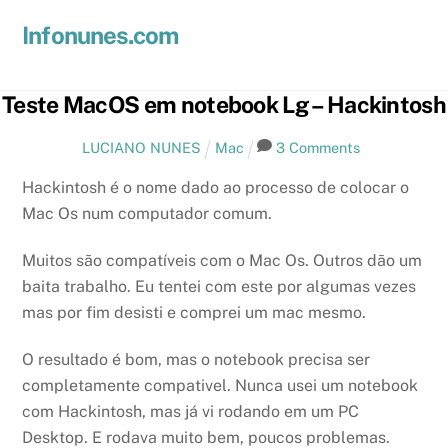
Skip
Men
Infonunes.com
to
Suporte técnico e Hospedagem de Sites e E-mails
content
Teste MacOS em notebook Lg – Hackintosh
LUCIANO NUNES
Mac
3 Comments
Hackintosh é o nome dado ao processo de colocar o
Mac Os num computador comum.
Muitos são compatíveis com o Mac Os. Outros dão um
baita trabalho. Eu tentei com este por algumas vezes
mas por fim desisti e comprei um mac mesmo.
O resultado é bom, mas o notebook precisa ser
completamente compativel. Nunca usei um notebook
com Hackintosh, mas já vi rodando em um PC
Desktop. E rodava muito bem, poucos problemas.