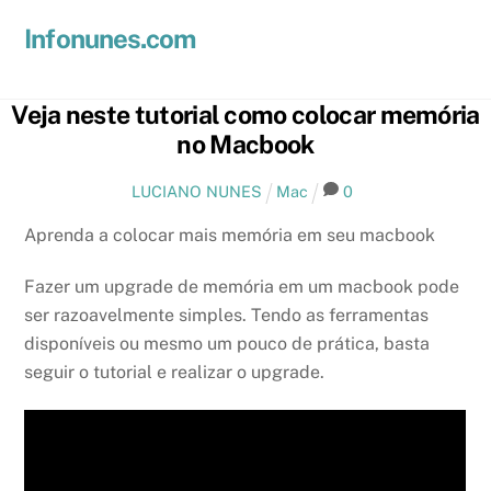
Skip
Men
Infonunes.com
to
Suporte técnico e Hospedagem de Sites e E-mails
content
Veja neste tutorial como colocar memória
no Macbook
LUCIANO NUNES
Mac
0
Aprenda a colocar mais memória em seu macbook
Fazer um upgrade de memória em um macbook pode
ser razoavelmente simples. Tendo as ferramentas
disponíveis ou mesmo um pouco de prática, basta
seguir o tutorial e realizar o upgrade.