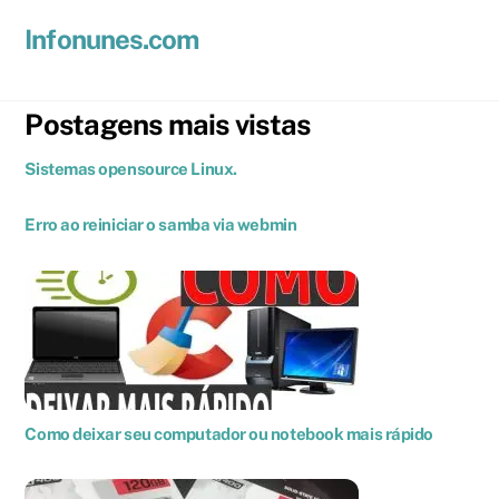
Skip
Men
Infonunes.com
to
Suporte técnico e Hospedagem de Sites e E-mails
content
Postagens mais vistas
Sistemas opensource Linux.
Erro ao reiniciar o samba via webmin
Como deixar seu computador ou notebook mais rápido