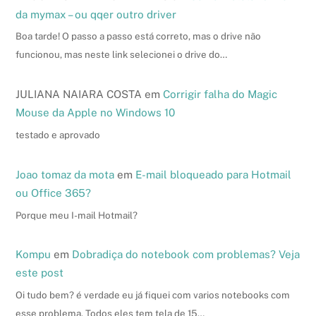
da mymax – ou qqer outro driver
Boa tarde! O passo a passo está correto, mas o drive não
funcionou, mas neste link selecionei o drive do…
JULIANA NAIARA COSTA
em
Corrigir falha do Magic
Mouse da Apple no Windows 10
testado e aprovado
Joao tomaz da mota
em
E-mail bloqueado para Hotmail
ou Office 365?
Porque meu I-mail Hotmail?
Kompu
em
Dobradiça do notebook com problemas? Veja
este post
Oi tudo bem? é verdade eu já fiquei com varios notebooks com
esse problema. Todos eles tem tela de 15…