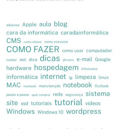
blog
aula
Apple
adsense
cara da informática
caradainformática
CMS
como executar
como alterar
COMO FAZER
como usar
computador
dicas
e-mail
Google
dica
cooler
dell
drivers
hospedagem
hardware
infonunes
internet
informática
limpeza
linux
lg
notebook
MAC
manutenção
Outlook
macbook
sistema
rede
passo a passo
segurança
qual comprar
tutorial
site
tutoriais
videos
ssd
wordpress
Windows
Windows 10