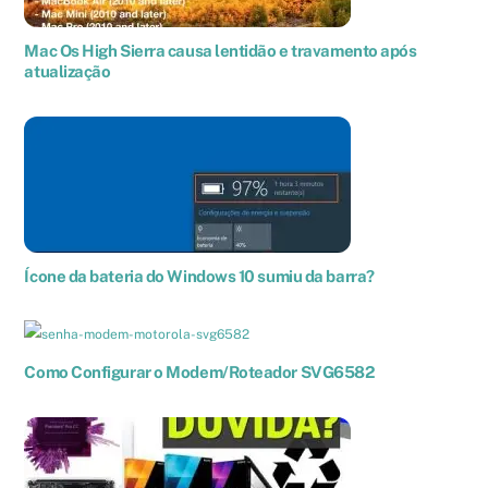
Mac Os High Sierra causa lentidão e travamento após
atualização
Ícone da bateria do Windows 10 sumiu da barra?
Como Configurar o Modem/Roteador SVG6582