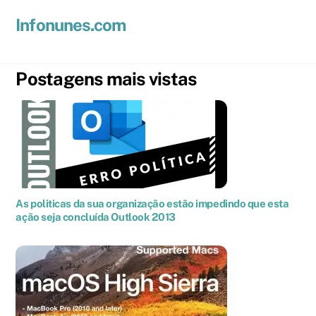
Skip
Men
Infonunes.com
to
Suporte técnico e Hospedagem de Sites e E-mails
content
Postagens mais vistas
As politicas da sua organização estão impedindo que esta
ação seja concluída Outlook 2013