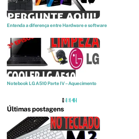
Entenda a diferença entre Hardware e software
Notebook LG A510 Parte IV – Aquecimento
1
2
3
4
›
»
Últimas postagens