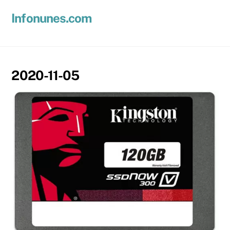
Skip
Men
Infonunes.com
to
Suporte técnico e Hospedagem de Sites e E-mails
content
2020-11-05