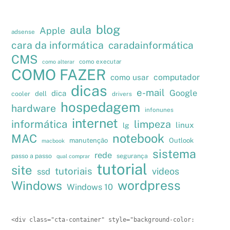
blog
aula
Apple
adsense
cara da informática
caradainformática
CMS
como executar
como alterar
COMO FAZER
como usar
computador
dicas
e-mail
Google
dica
cooler
dell
drivers
hospedagem
hardware
infonunes
internet
informática
limpeza
linux
lg
notebook
MAC
manutenção
Outlook
macbook
sistema
rede
passo a passo
segurança
qual comprar
tutorial
site
tutoriais
videos
ssd
wordpress
Windows
Windows 10
<div class="cta-container" style="background-color: 