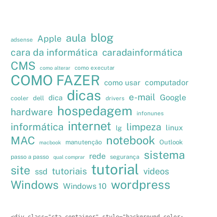
blog
aula
Apple
adsense
cara da informática
caradainformática
CMS
como executar
como alterar
COMO FAZER
como usar
computador
dicas
e-mail
Google
dica
cooler
dell
drivers
hospedagem
hardware
infonunes
internet
informática
limpeza
linux
lg
notebook
MAC
manutenção
Outlook
macbook
sistema
rede
passo a passo
segurança
qual comprar
tutorial
site
tutoriais
videos
ssd
wordpress
Windows
Windows 10
<div class="cta-container" style="background-color: 