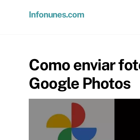
Skip
to
Infonunes.com
content
Suporte técnico e Hospedagem de Sites e E-mails
Como enviar fot
Google Photos