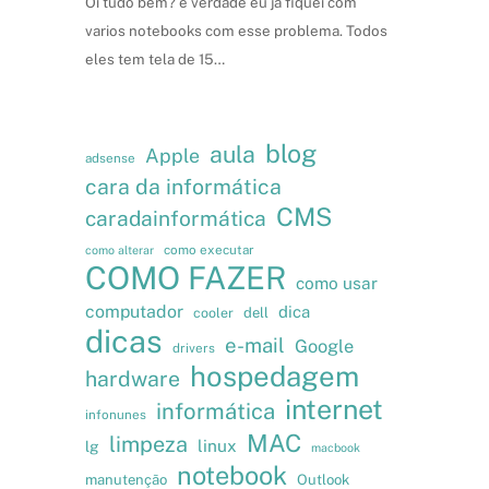
Oi tudo bem? é verdade eu já fiquei com
varios notebooks com esse problema. Todos
eles tem tela de 15…
blog
aula
Apple
adsense
cara da informática
CMS
caradainformática
como executar
como alterar
COMO FAZER
como usar
computador
dica
cooler
dell
dicas
e-mail
Google
drivers
hospedagem
hardware
internet
informática
infonunes
MAC
limpeza
linux
lg
macbook
notebook
manutenção
Outlook