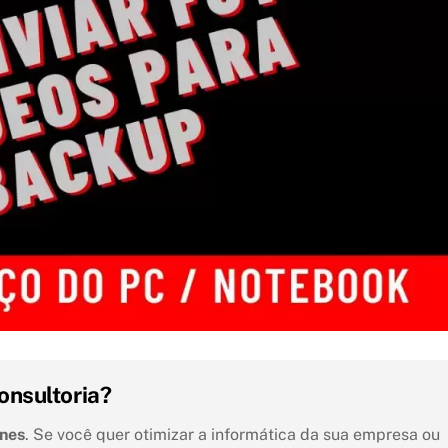
onsultoria?
unes
. Se você quer otimizar a informática da sua empresa ou