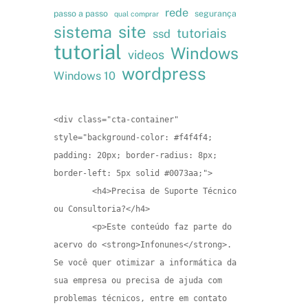
rede
passo a passo
segurança
qual comprar
site
sistema
tutoriais
ssd
tutorial
Windows
videos
wordpress
Windows 10
<div class="cta-container" 
style="background-color: #f4f4f4; 
padding: 20px; border-radius: 8px; 
border-left: 5px solid #0073aa;">

        <h4>Precisa de Suporte Técnico 
ou Consultoria?</h4>

        <p>Este conteúdo faz parte do 
acervo do <strong>Infonunes</strong>. 
Se você quer otimizar a informática da 
sua empresa ou precisa de ajuda com 
problemas técnicos, entre em contato 