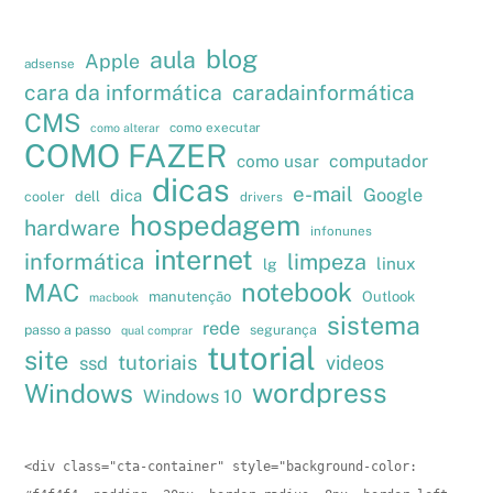
blog
aula
Apple
adsense
cara da informática
caradainformática
CMS
como executar
como alterar
COMO FAZER
como usar
computador
dicas
e-mail
Google
dica
cooler
dell
drivers
hospedagem
hardware
infonunes
internet
informática
limpeza
linux
lg
notebook
MAC
manutenção
Outlook
macbook
sistema
rede
passo a passo
segurança
qual comprar
tutorial
site
tutoriais
videos
ssd
wordpress
Windows
Windows 10
<div class="cta-container" style="background-color: 