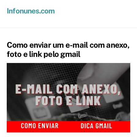
Skip
Men
Infonunes.com
to
Suporte técnico e Hospedagem de Sites e E-mails
content
Como enviar um e-mail com anexo,
foto e link pelo gmail