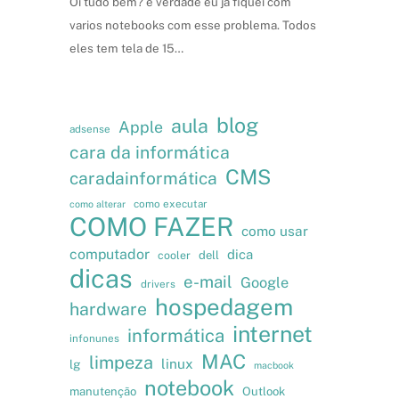
Oi tudo bem? é verdade eu já fiquei com
varios notebooks com esse problema. Todos
eles tem tela de 15…
blog
aula
Apple
adsense
cara da informática
CMS
caradainformática
como executar
como alterar
COMO FAZER
como usar
computador
dica
cooler
dell
dicas
e-mail
Google
drivers
hospedagem
hardware
internet
informática
infonunes
MAC
limpeza
linux
lg
macbook
notebook
manutenção
Outlook