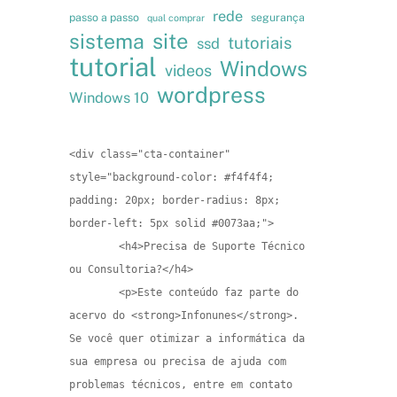
rede
passo a passo
segurança
qual comprar
site
sistema
tutoriais
ssd
tutorial
Windows
videos
wordpress
Windows 10
<div class="cta-container" 
style="background-color: #f4f4f4; 
padding: 20px; border-radius: 8px; 
border-left: 5px solid #0073aa;">

        <h4>Precisa de Suporte Técnico 
ou Consultoria?</h4>

        <p>Este conteúdo faz parte do 
acervo do <strong>Infonunes</strong>. 
Se você quer otimizar a informática da 
sua empresa ou precisa de ajuda com 
problemas técnicos, entre em contato 