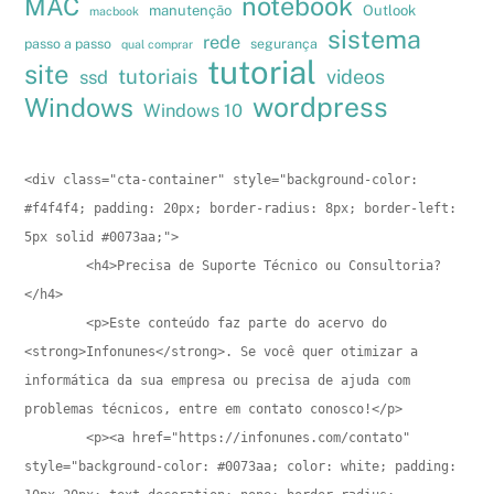
notebook
MAC
manutenção
Outlook
macbook
sistema
rede
passo a passo
segurança
qual comprar
tutorial
site
tutoriais
videos
ssd
wordpress
Windows
Windows 10
<div class="cta-container" style="background-color: 
#f4f4f4; padding: 20px; border-radius: 8px; border-left: 
5px solid #0073aa;">

        <h4>Precisa de Suporte Técnico ou Consultoria?
</h4>

        <p>Este conteúdo faz parte do acervo do 
<strong>Infonunes</strong>. Se você quer otimizar a 
informática da sua empresa ou precisa de ajuda com 
problemas técnicos, entre em contato conosco!</p>

        <p><a href="https://infonunes.com/contato" 
style="background-color: #0073aa; color: white; padding: 