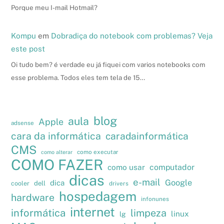
Porque meu I-mail Hotmail?
Kompu
em
Dobradiça do notebook com problemas? Veja
este post
Oi tudo bem? é verdade eu já fiquei com varios notebooks com
esse problema. Todos eles tem tela de 15…
blog
aula
Apple
adsense
cara da informática
caradainformática
CMS
como executar
como alterar
COMO FAZER
como usar
computador
dicas
e-mail
Google
dica
cooler
dell
drivers
hospedagem
hardware
infonunes
internet
informática
limpeza
linux
lg