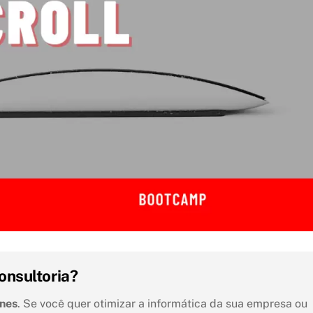
onsultoria?
unes
. Se você quer otimizar a informática da sua empresa ou