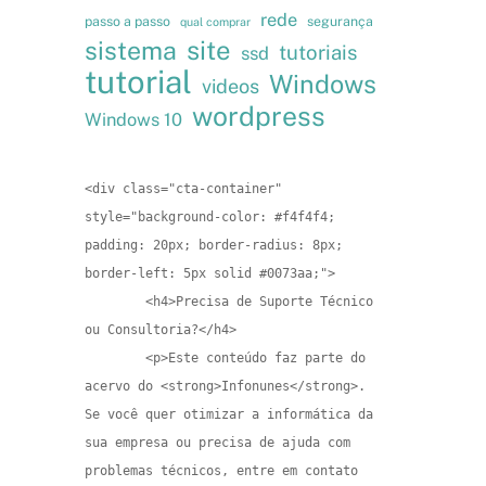
rede
passo a passo
segurança
qual comprar
site
sistema
tutoriais
ssd
tutorial
Windows
videos
wordpress
Windows 10
<div class="cta-container" 
style="background-color: #f4f4f4; 
padding: 20px; border-radius: 8px; 
border-left: 5px solid #0073aa;">

        <h4>Precisa de Suporte Técnico 
ou Consultoria?</h4>

        <p>Este conteúdo faz parte do 
acervo do <strong>Infonunes</strong>. 
Se você quer otimizar a informática da 
sua empresa ou precisa de ajuda com 
problemas técnicos, entre em contato 