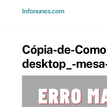
Skip
to
Infonunes.com
content
Suporte técnico e Hospedagem de Sites e E-mails
Cópia-de-Como
desktop_-mesa-