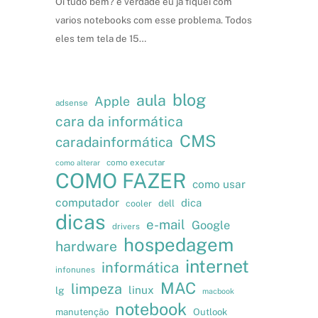
Oi tudo bem? é verdade eu já fiquei com
varios notebooks com esse problema. Todos
eles tem tela de 15…
blog
aula
Apple
adsense
cara da informática
CMS
caradainformática
como executar
como alterar
COMO FAZER
como usar
computador
dica
cooler
dell
dicas
e-mail
Google
drivers
hospedagem
hardware
internet
informática
infonunes
MAC
limpeza
linux
lg
macbook
notebook
manutenção
Outlook