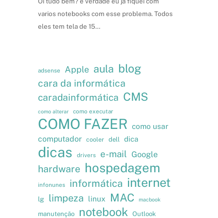
Oi tudo bem? é verdade eu já fiquei com
varios notebooks com esse problema. Todos
eles tem tela de 15…
blog
aula
Apple
adsense
cara da informática
CMS
caradainformática
como executar
como alterar
COMO FAZER
como usar
computador
dica
cooler
dell
dicas
e-mail
Google
drivers
hospedagem
hardware
internet
informática
infonunes
MAC
limpeza
linux
lg
macbook
notebook
manutenção
Outlook