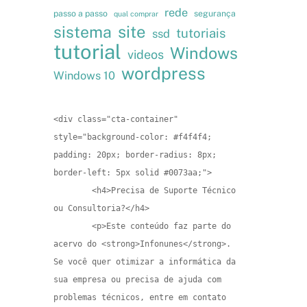
rede
passo a passo
segurança
qual comprar
site
sistema
tutoriais
ssd
tutorial
Windows
videos
wordpress
Windows 10
<div class="cta-container" 
style="background-color: #f4f4f4; 
padding: 20px; border-radius: 8px; 
border-left: 5px solid #0073aa;">

        <h4>Precisa de Suporte Técnico 
ou Consultoria?</h4>

        <p>Este conteúdo faz parte do 
acervo do <strong>Infonunes</strong>. 
Se você quer otimizar a informática da 
sua empresa ou precisa de ajuda com 
problemas técnicos, entre em contato 