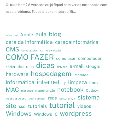
Oi tudo bem? é verdade eu já fiquei com varios notebooks com
esse problema. Todos eles tem tela de 15…
blog
aula
Apple
adsense
cara da informática
caradainformática
CMS
como executar
como alterar
COMO FAZER
como usar
computador
dicas
e-mail
Google
dica
cooler
dell
drivers
hospedagem
hardware
infonunes
internet
informática
limpeza
linux
lg
notebook
MAC
manutenção
Outlook
macbook
sistema
rede
passo a passo
segurança
qual comprar
tutorial
site
tutoriais
videos
ssd
wordpress
Windows
Windows 10