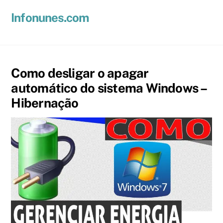
Skip
Men
Infonunes.com
to
Suporte técnico e Hospedagem de Sites e E-mails
content
Como desligar o apagar
automático do sistema Windows –
Hibernação