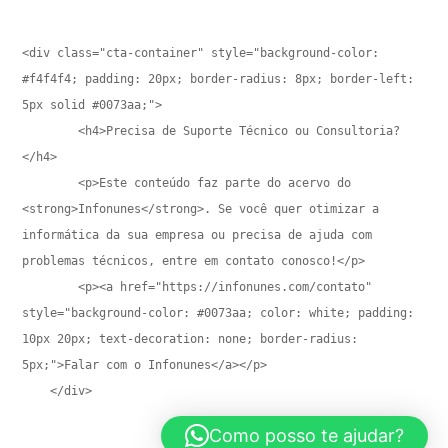
<div class="cta-container" style="background-color: 
#f4f4f4; padding: 20px; border-radius: 8px; border-left: 
5px solid #0073aa;">

        <h4>Precisa de Suporte Técnico ou Consultoria?
</h4>

        <p>Este conteúdo faz parte do acervo do 
<strong>Infonunes</strong>. Se você quer otimizar a 
informática da sua empresa ou precisa de ajuda com 
problemas técnicos, entre em contato conosco!</p>

        <p><a href="https://infonunes.com/contato" 
style="background-color: #0073aa; color: white; padding: 
10px 20px; text-decoration: none; border-radius: 
5px;">Falar com o Infonunes</a></p>

    </div>
Como posso te ajudar?