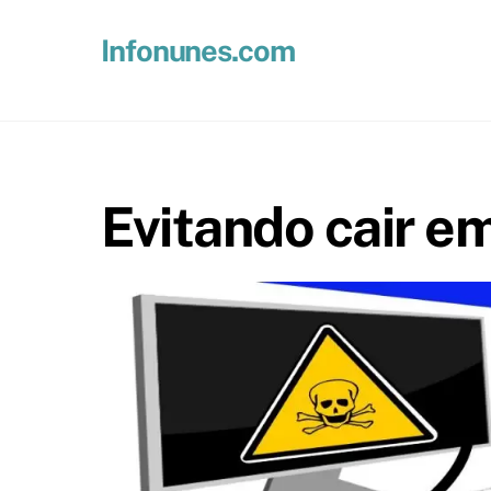
Skip
to
Infonunes.com
content
Suporte técnico e Hospedagem de Sites e E-mails
Evitando cair em