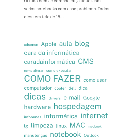
Oi tudo bem? é verdade eu já fiquei com
varios notebooks com esse problema. Todos
eles tem tela de 15…
blog
aula
Apple
adsense
cara da informática
CMS
caradainformática
como executar
como alterar
COMO FAZER
como usar
computador
dica
cooler
dell
dicas
e-mail
Google
drivers
hospedagem
hardware
internet
informática
infonunes
MAC
limpeza
linux
lg
macbook
notebook
manutenção
Outlook