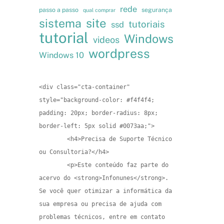
rede
passo a passo
segurança
qual comprar
site
sistema
tutoriais
ssd
tutorial
Windows
videos
wordpress
Windows 10
<div class="cta-container" 
style="background-color: #f4f4f4; 
padding: 20px; border-radius: 8px; 
border-left: 5px solid #0073aa;">

        <h4>Precisa de Suporte Técnico 
ou Consultoria?</h4>

        <p>Este conteúdo faz parte do 
acervo do <strong>Infonunes</strong>. 
Se você quer otimizar a informática da 
sua empresa ou precisa de ajuda com 
problemas técnicos, entre em contato 