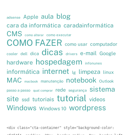
blog
aula
Apple
adsense
cara da informática
caradainformática
CMS
como executar
como alterar
COMO FAZER
como usar
computador
dicas
e-mail
Google
dica
cooler
dell
drivers
hospedagem
hardware
infonunes
internet
informática
limpeza
linux
lg
notebook
MAC
manutenção
Outlook
macbook
sistema
rede
passo a passo
segurança
qual comprar
tutorial
site
tutoriais
videos
ssd
wordpress
Windows
Windows 10
<div class="cta-container" style="background-color: 