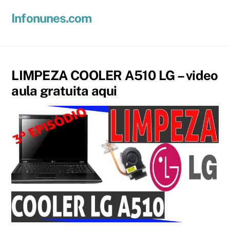
Skip
Men
Infonunes.com
to
Suporte técnico e Hospedagem de Sites e E-mails
content
LIMPEZA COOLER A510 LG – video
aula gratuita aqui