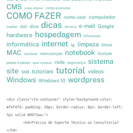
CMS
como executar
como alterar
COMO FAZER
como usar
computador
dicas
e-mail
Google
dica
cooler
dell
drivers
hospedagem
hardware
infonunes
internet
informática
limpeza
linux
lg
notebook
MAC
manutenção
Outlook
macbook
sistema
rede
passo a passo
segurança
qual comprar
tutorial
site
tutoriais
videos
ssd
wordpress
Windows
Windows 10
<div class="cta-container" style="background-color: 
#f4f4f4; padding: 20px; border-radius: 8px; border-left: 
5px solid #0073aa;">

        <h4>Precisa de Suporte Técnico ou Consultoria?
</h4>
