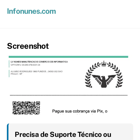
Skip
Men
Infonunes.com
to
Suporte técnico e Hospedagem de Sites e E-mails
content
Screenshot
Precisa de Suporte Técnico ou