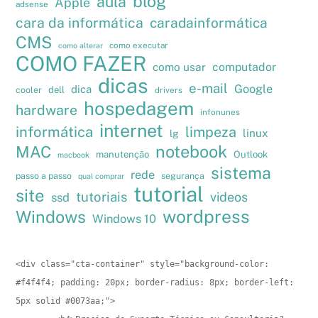
blog
aula
Apple
adsense
cara da informática
caradainformática
CMS
como executar
como alterar
COMO FAZER
como usar
computador
dicas
e-mail
Google
dica
cooler
dell
drivers
hospedagem
hardware
infonunes
internet
informática
limpeza
linux
lg
notebook
MAC
manutenção
Outlook
macbook
sistema
rede
passo a passo
segurança
qual comprar
tutorial
site
tutoriais
videos
ssd
wordpress
Windows
Windows 10
<div class="cta-container" style="background-color: 
#f4f4f4; padding: 20px; border-radius: 8px; border-left: 
5px solid #0073aa;">
