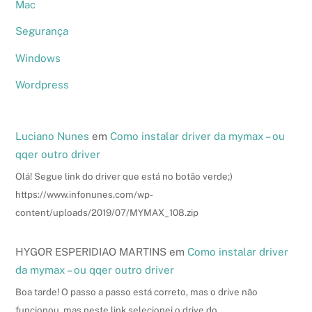
Mac
Segurança
Windows
Wordpress
Luciano Nunes
em
Como instalar driver da mymax – ou
qqer outro driver
Olá! Segue link do driver que está no botão verde;)
https://www.infonunes.com/wp-
content/uploads/2019/07/MYMAX_108.zip
HYGOR ESPERIDIAO MARTINS
em
Como instalar driver
da mymax – ou qqer outro driver
Boa tarde! O passo a passo está correto, mas o drive não
funcionou, mas neste link selecionei o drive do…