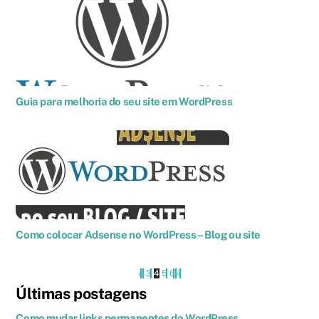
Guia para melhoria do seu site em WordPress
Como colocar Adsense no WordPress – Blog ou site
«
‹
3
4
5
6
›
»
Últimas postagens
Como mudar links permanentes do WordPress