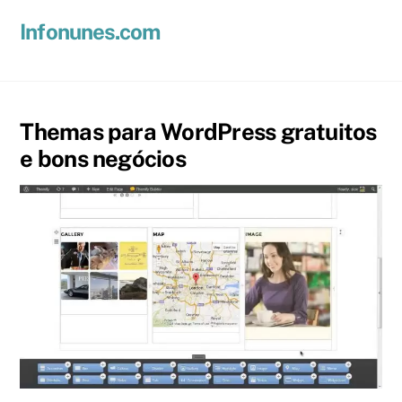
Skip
Men
Infonunes.com
to
Suporte técnico e Hospedagem de Sites e E-mails
content
Themas para WordPress gratuitos
e bons negócios