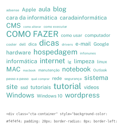
blog
aula
Apple
adsense
cara da informática
caradainformática
CMS
como executar
como alterar
COMO FAZER
como usar
computador
dicas
e-mail
Google
dica
cooler
dell
drivers
hospedagem
hardware
infonunes
internet
informática
limpeza
linux
lg
notebook
MAC
manutenção
Outlook
macbook
sistema
rede
passo a passo
segurança
qual comprar
tutorial
site
tutoriais
videos
ssd
wordpress
Windows
Windows 10
<div class="cta-container" style="background-color: 
#f4f4f4; padding: 20px; border-radius: 8px; border-left: 