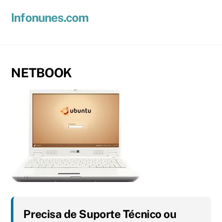
Skip
Men
Infonunes.com
to
Suporte técnico e Hospedagem de Sites e E-mails
content
NETBOOK
Precisa de Suporte Técnico ou