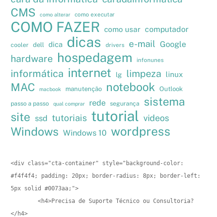
CMS
como executar
como alterar
COMO FAZER
como usar
computador
dicas
e-mail
Google
dica
cooler
dell
drivers
hospedagem
hardware
infonunes
internet
informática
limpeza
linux
lg
notebook
MAC
manutenção
Outlook
macbook
sistema
rede
passo a passo
segurança
qual comprar
tutorial
site
tutoriais
videos
ssd
wordpress
Windows
Windows 10
<div class="cta-container" style="background-color: 
#f4f4f4; padding: 20px; border-radius: 8px; border-left: 
5px solid #0073aa;">

        <h4>Precisa de Suporte Técnico ou Consultoria?
</h4>
