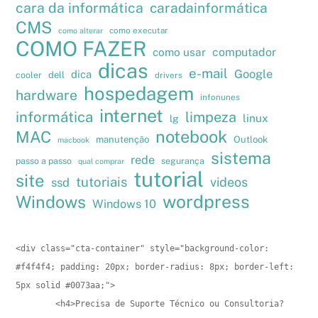
cara da informática
caradainformática
CMS
como executar
como alterar
COMO FAZER
como usar
computador
dicas
e-mail
Google
dica
cooler
dell
drivers
hospedagem
hardware
infonunes
internet
informática
limpeza
linux
lg
notebook
MAC
manutenção
Outlook
macbook
sistema
rede
passo a passo
segurança
qual comprar
tutorial
site
tutoriais
videos
ssd
wordpress
Windows
Windows 10
<div class="cta-container" style="background-color: 
#f4f4f4; padding: 20px; border-radius: 8px; border-left: 
5px solid #0073aa;">

        <h4>Precisa de Suporte Técnico ou Consultoria?