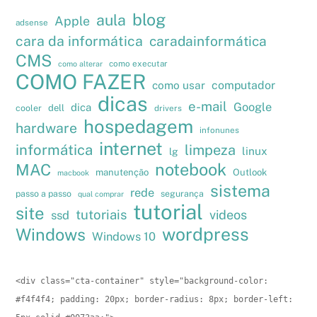
blog
aula
Apple
adsense
cara da informática
caradainformática
CMS
como executar
como alterar
COMO FAZER
como usar
computador
dicas
e-mail
Google
dica
cooler
dell
drivers
hospedagem
hardware
infonunes
internet
informática
limpeza
linux
lg
notebook
MAC
manutenção
Outlook
macbook
sistema
rede
passo a passo
segurança
qual comprar
tutorial
site
tutoriais
videos
ssd
wordpress
Windows
Windows 10
<div class="cta-container" style="background-color: 
#f4f4f4; padding: 20px; border-radius: 8px; border-left: 