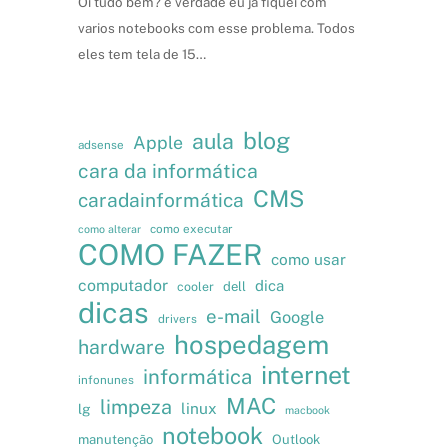
Oi tudo bem? é verdade eu já fiquei com
varios notebooks com esse problema. Todos
eles tem tela de 15…
blog
aula
Apple
adsense
cara da informática
CMS
caradainformática
como executar
como alterar
COMO FAZER
como usar
computador
dica
cooler
dell
dicas
e-mail
Google
drivers
hospedagem
hardware
internet
informática
infonunes
MAC
limpeza
linux
lg
macbook
notebook
manutenção
Outlook