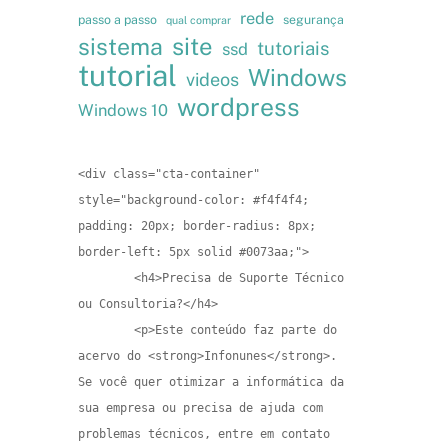
rede
passo a passo
segurança
qual comprar
site
sistema
tutoriais
ssd
tutorial
Windows
videos
wordpress
Windows 10
<div class="cta-container" 
style="background-color: #f4f4f4; 
padding: 20px; border-radius: 8px; 
border-left: 5px solid #0073aa;">

        <h4>Precisa de Suporte Técnico 
ou Consultoria?</h4>

        <p>Este conteúdo faz parte do 
acervo do <strong>Infonunes</strong>. 
Se você quer otimizar a informática da 
sua empresa ou precisa de ajuda com 
problemas técnicos, entre em contato 