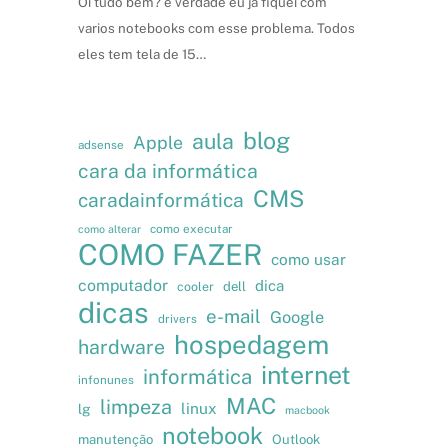
Oi tudo bem? é verdade eu já fiquei com
varios notebooks com esse problema. Todos
eles tem tela de 15…
blog
aula
Apple
adsense
cara da informática
CMS
caradainformática
como executar
como alterar
COMO FAZER
como usar
computador
dica
cooler
dell
dicas
e-mail
Google
drivers
hospedagem
hardware
internet
informática
infonunes
MAC
limpeza
linux
lg
macbook
notebook
manutenção
Outlook