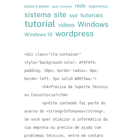
rede
passo a passo
segurança
qual comprar
site
sistema
tutoriais
ssd
tutorial
Windows
videos
wordpress
Windows 10
<div class="cta-container" 
style="background-color: #f4f4f4; 
padding: 20px; border-radius: 8px; 
border-left: 5px solid #0073aa;">

        <h4>Precisa de Suporte Técnico 
ou Consultoria?</h4>

        <p>Este conteúdo faz parte do 
acervo do <strong>Infonunes</strong>. 
Se você quer otimizar a informática da 
sua empresa ou precisa de ajuda com 
problemas técnicos, entre em contato 