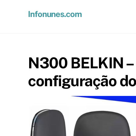
Skip
to
Infonunes.com
content
Suporte técnico e Hospedagem de Sites e E-mails
N300 BELKIN – 
configuração do